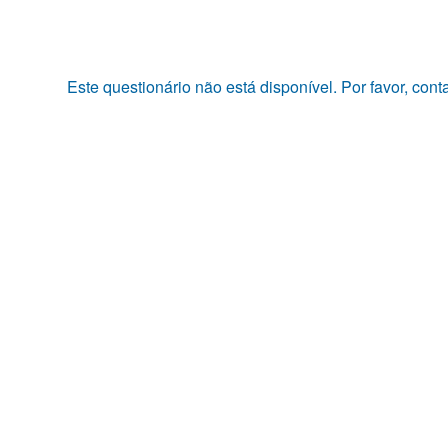
Pular
para
o
conteúdo
Este questionário não está disponível. Por favor, con