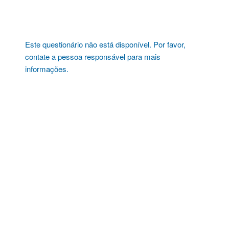
Pular
para
o
conteúdo
Este questionário não está disponível. Por favor,
contate a pessoa responsável para mais
informações.