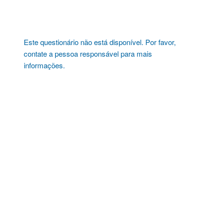
Pular
para
o
conteúdo
Este questionário não está disponível. Por favor,
contate a pessoa responsável para mais
informações.