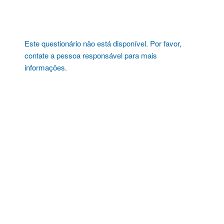
Pular
para
o
conteúdo
Este questionário não está disponível. Por favor,
contate a pessoa responsável para mais
informações.