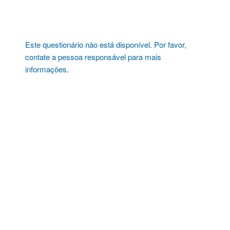
Pular
para
o
conteúdo
Este questionário não está disponível. Por favor,
contate a pessoa responsável para mais
informações.