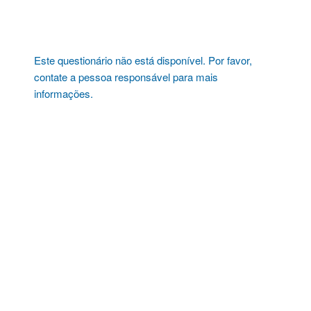
Pular
para
o
conteúdo
Este questionário não está disponível. Por favor,
contate a pessoa responsável para mais
informações.