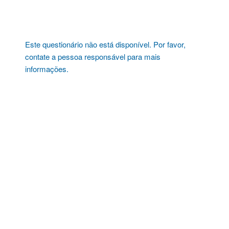
Pular
para
o
conteúdo
Este questionário não está disponível. Por favor,
contate a pessoa responsável para mais
informações.