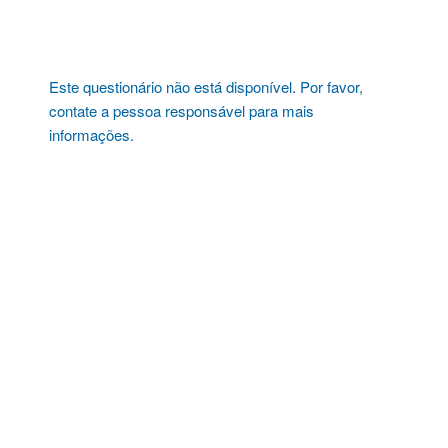
Pular
para
o
conteúdo
Este questionário não está disponível. Por favor,
contate a pessoa responsável para mais
informações.