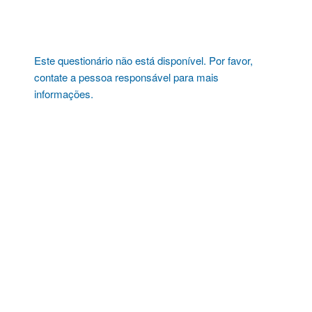
Pular
para
o
conteúdo
Este questionário não está disponível. Por favor,
contate a pessoa responsável para mais
informações.