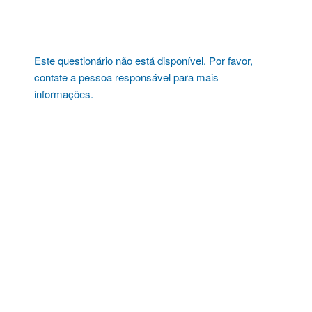
Pular
para
o
conteúdo
Este questionário não está disponível. Por favor,
contate a pessoa responsável para mais
informações.