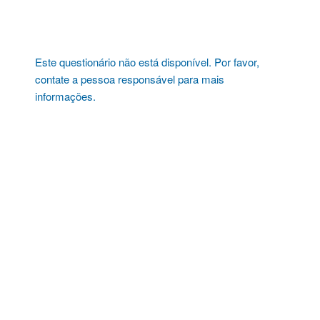
Pular
para
o
conteúdo
Este questionário não está disponível. Por favor,
contate a pessoa responsável para mais
informações.