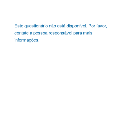
Pular
para
o
conteúdo
Este questionário não está disponível. Por favor,
contate a pessoa responsável para mais
informações.