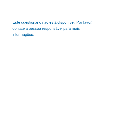
Pular
para
o
conteúdo
Este questionário não está disponível. Por favor,
contate a pessoa responsável para mais
informações.