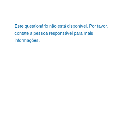
Pular
para
o
conteúdo
Este questionário não está disponível. Por favor,
contate a pessoa responsável para mais
informações.