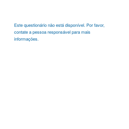
Pular
para
o
conteúdo
Este questionário não está disponível. Por favor,
contate a pessoa responsável para mais
informações.