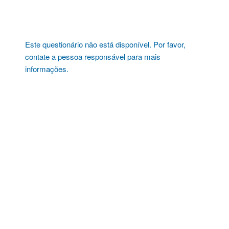
Pular
para
o
conteúdo
Este questionário não está disponível. Por favor,
contate a pessoa responsável para mais
informações.