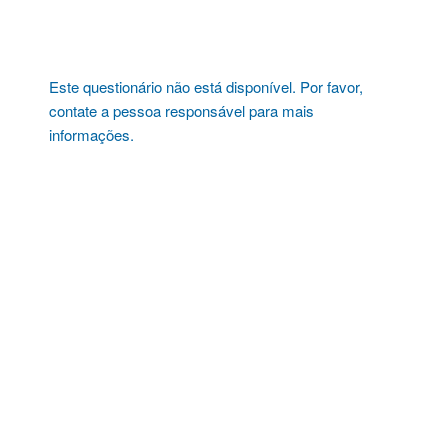
Pular
para
o
conteúdo
Este questionário não está disponível. Por favor,
contate a pessoa responsável para mais
informações.