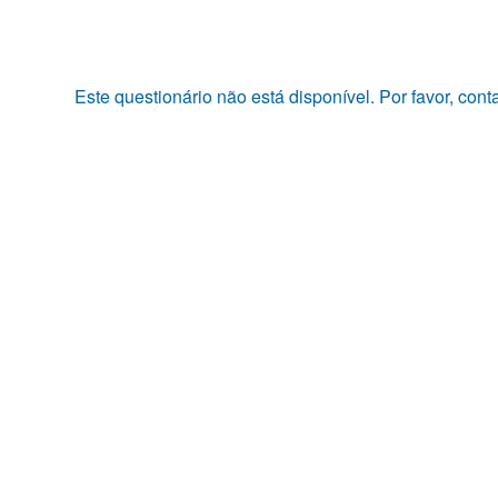
Pular
para
o
conteúdo
Este questionário não está disponível. Por favor, con