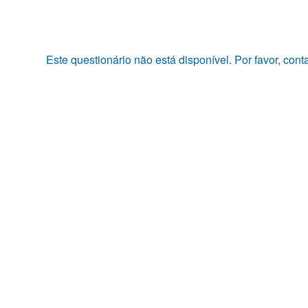
Pular
para
o
conteúdo
Este questionário não está disponível. Por favor, con