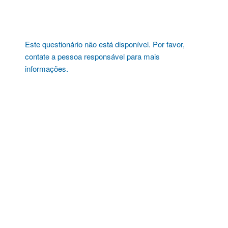
Pular
para
o
conteúdo
Este questionário não está disponível. Por favor,
contate a pessoa responsável para mais
informações.