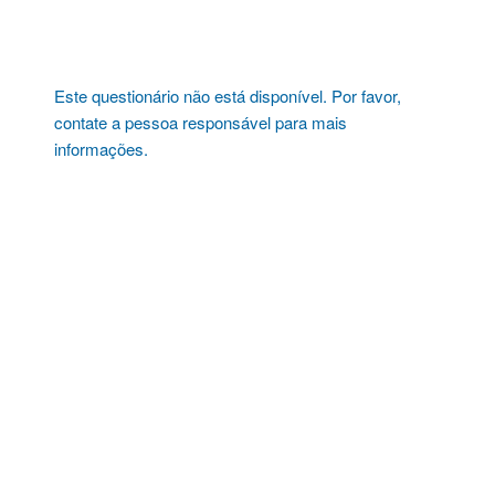
Pular
para
o
conteúdo
Este questionário não está disponível. Por favor,
contate a pessoa responsável para mais
informações.