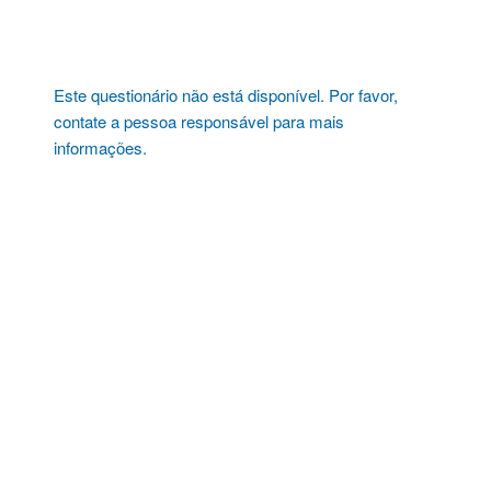
Pular
para
o
conteúdo
Este questionário não está disponível. Por favor,
contate a pessoa responsável para mais
informações.