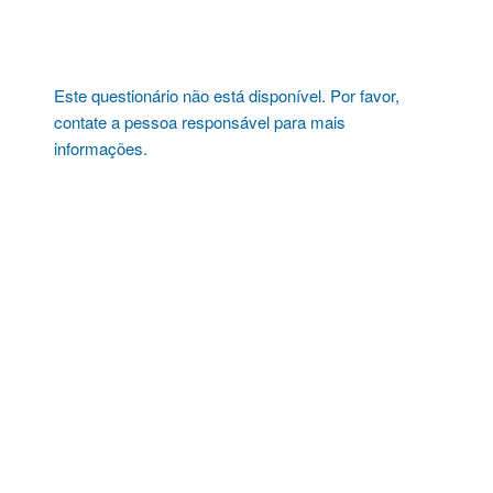
Pular
para
o
conteúdo
Este questionário não está disponível. Por favor,
contate a pessoa responsável para mais
informações.