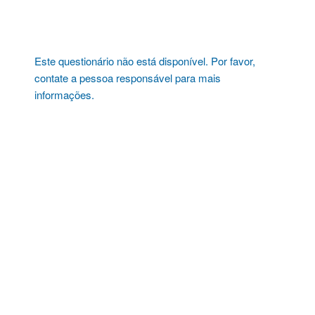
Pular
para
o
conteúdo
Este questionário não está disponível. Por favor,
contate a pessoa responsável para mais
informações.