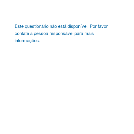
Pular
para
o
conteúdo
Este questionário não está disponível. Por favor,
contate a pessoa responsável para mais
informações.