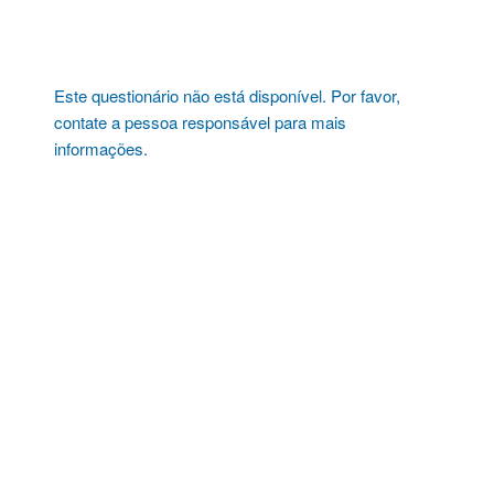
Pular
para
o
conteúdo
Este questionário não está disponível. Por favor,
contate a pessoa responsável para mais
informações.