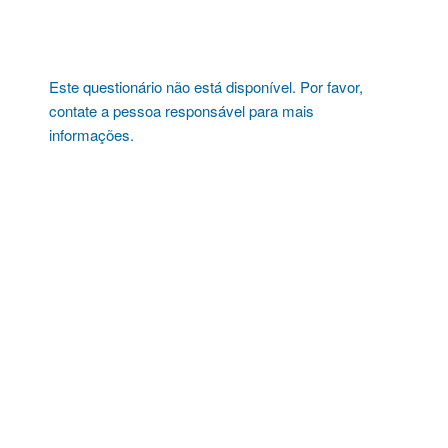
Pular
para
o
conteúdo
Este questionário não está disponível. Por favor,
contate a pessoa responsável para mais
informações.