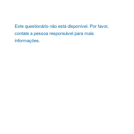
Pular
para
o
conteúdo
Este questionário não está disponível. Por favor,
contate a pessoa responsável para mais
informações.