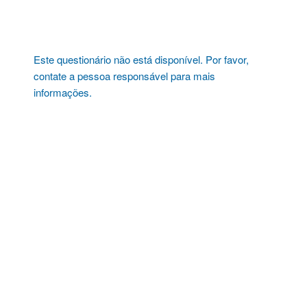
Pular
para
o
conteúdo
Este questionário não está disponível. Por favor,
contate a pessoa responsável para mais
informações.