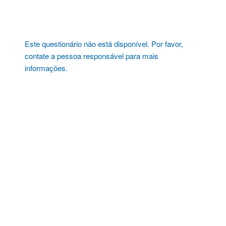
Pular
para
o
conteúdo
Este questionário não está disponível. Por favor,
contate a pessoa responsável para mais
informações.