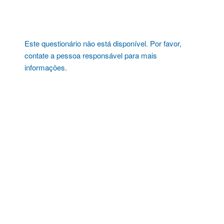
Pular
para
o
conteúdo
Este questionário não está disponível. Por favor,
contate a pessoa responsável para mais
informações.