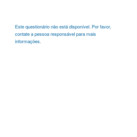
Pular
para
o
conteúdo
Este questionário não está disponível. Por favor,
contate a pessoa responsável para mais
informações.