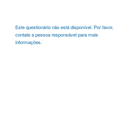
Pular
para
o
conteúdo
Este questionário não está disponível. Por favor,
contate a pessoa responsável para mais
informações.