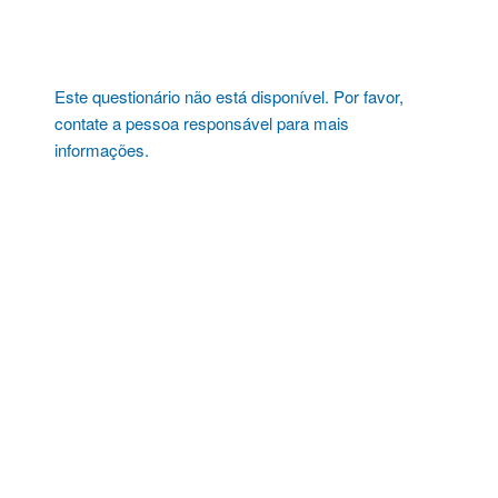
Pular
para
o
conteúdo
Este questionário não está disponível. Por favor,
contate a pessoa responsável para mais
informações.