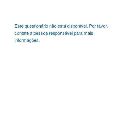
Pular
para
o
conteúdo
Este questionário não está disponível. Por favor,
contate a pessoa responsável para mais
informações.