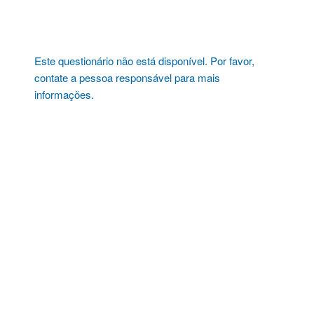
Pular
para
o
conteúdo
Este questionário não está disponível. Por favor,
contate a pessoa responsável para mais
informações.