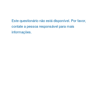
Pular
para
o
conteúdo
Este questionário não está disponível. Por favor,
contate a pessoa responsável para mais
informações.