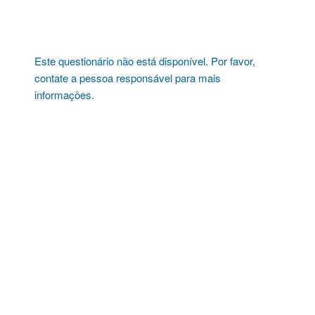
Pular
para
o
conteúdo
Este questionário não está disponível. Por favor,
contate a pessoa responsável para mais
informações.