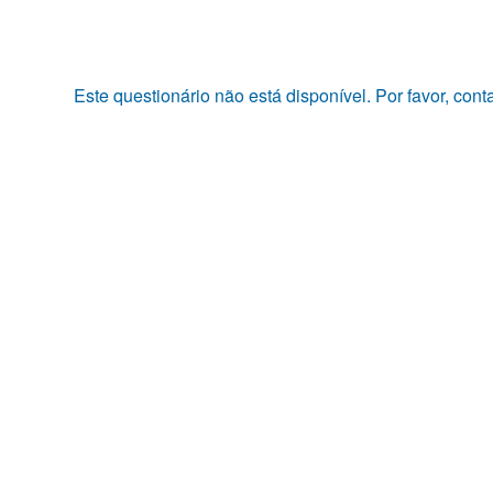
Pular
para
o
conteúdo
Este questionário não está disponível. Por favor, con