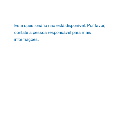
Pular
para
o
conteúdo
Este questionário não está disponível. Por favor,
contate a pessoa responsável para mais
informações.