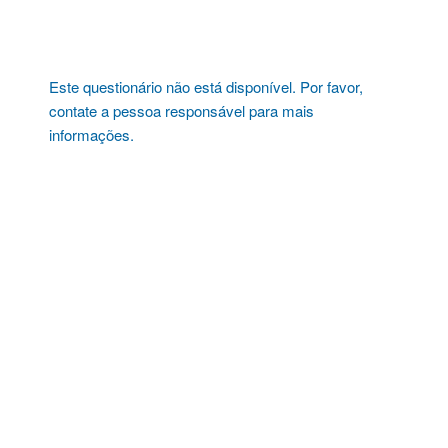
Pular
para
o
conteúdo
Este questionário não está disponível. Por favor,
contate a pessoa responsável para mais
informações.