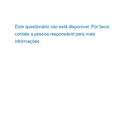
Pular
para
o
conteúdo
Este questionário não está disponível. Por favor,
contate a pessoa responsável para mais
informações.