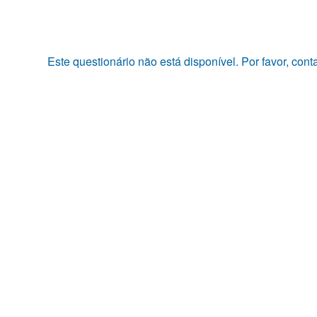
Pular
para
o
conteúdo
Este questionário não está disponível. Por favor, con