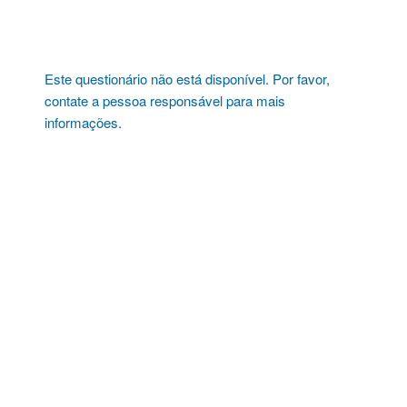
Pular
para
o
conteúdo
Este questionário não está disponível. Por favor,
contate a pessoa responsável para mais
informações.