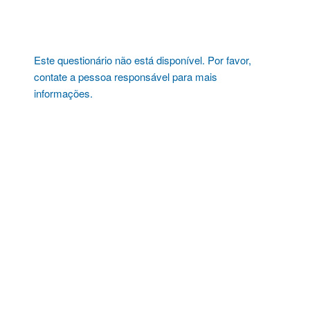
Pular
para
o
conteúdo
Este questionário não está disponível. Por favor,
contate a pessoa responsável para mais
informações.