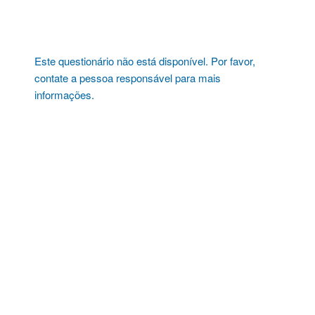
Pular
para
o
conteúdo
Este questionário não está disponível. Por favor,
contate a pessoa responsável para mais
informações.