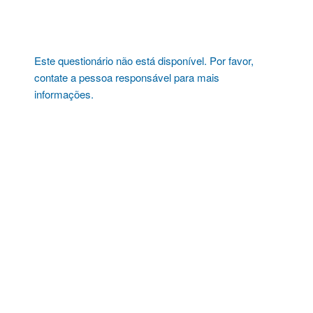
Pular
para
o
conteúdo
Este questionário não está disponível. Por favor,
contate a pessoa responsável para mais
informações.