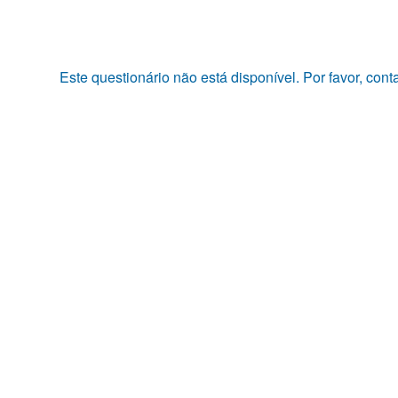
Pular
para
o
conteúdo
Este questionário não está disponível. Por favor, con