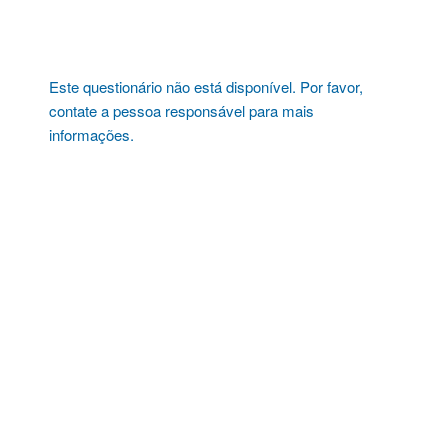
Pular
para
o
conteúdo
Este questionário não está disponível. Por favor,
contate a pessoa responsável para mais
informações.