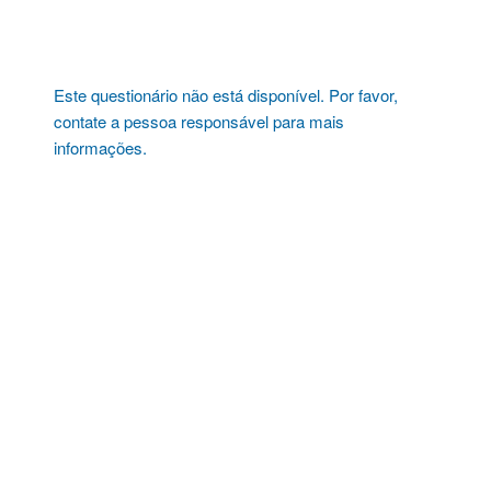
Pular
para
o
conteúdo
Este questionário não está disponível. Por favor,
contate a pessoa responsável para mais
informações.